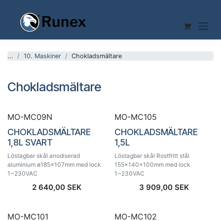
Hoppa till innehåll
...
10. Maskiner
Chokladsmältare
Chokladsmältare
MO-MC09N
MO-MC105
CHOKLADSMÄLTARE
CHOKLADSMÄLTARE
1,8L SVART
1,5L
Löstagbar skål anodiserad
Löstagbar skål Rostfritt stål
aluminium ø185x107mm med lock
155x140x100mm med lock
1~230VAC
1~230VAC
2 640,00
SEK
3 909,00
SEK
MO-MC101
MO-MC102