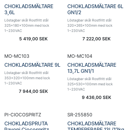
CHOKLADSMÄLTARE
CHOKLADSMÄLTARE 6L
3,6L
GN1/2
Löstagbar skål Rostfritt stål
Löstagbar skål Rostfritt stål
325x180x100mm med lock
320x265x100mm med lock
1~230VAC
1~230VAC
5 419,00
SEK
7 222,00
SEK
MO-MC103
MO-MC104
CHOKLADSMÄLTARE 9L
CHOKLADSMÄLTARE
13,7L GN1/1
Löstagbar skål Rostfritt stål
353x320x100mm med lock
Löstagbar skål Rostfritt stål
1~230VAC
325x530x100mm med lock
1~230VAC
7 944,00
SEK
9 436,00
SEK
PI-CIOCOSPRITZ
SR-255850
CHOKLADSPRUTA
CHOKLADSMÄLTARE
Pavoni Ciocospritz
TEMPERERARE 13L/12kg