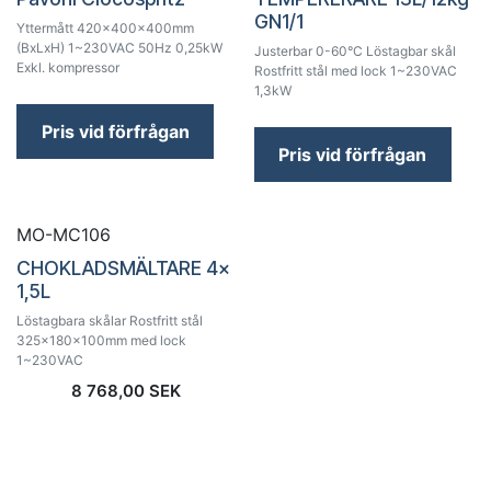
GN1/1
Yttermått 420x400x400mm
(BxLxH) 1~230VAC 50Hz 0,25kW
Justerbar 0-60°C Löstagbar skål
Exkl. kompressor
Rostfritt stål med lock 1~230VAC
1,3kW
Pris vid förfrågan
Pris vid förfrågan
MO-MC106
CHOKLADSMÄLTARE 4x
1,5L
Löstagbara skålar Rostfritt stål
325x180x100mm med lock
1~230VAC
8 768,00
SEK