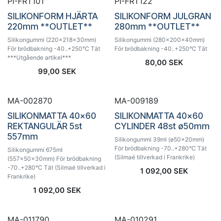
Utförsäljning!
Utförsäljning!
PI-FRT101
PI-FRT122
SILIKONFORM HJÄRTA
SILIKONFORM JULGRAN
220mm **OUTLET**
280mm **OUTLET**
Silikongummi (220x218x30mm)
Silikongummi (280x200x40mm)
För brödbakning -40..+250°C Tät
För brödbakning -40..+250°C Tät
***Utgående artikel***
80,00
SEK
99,00
SEK
MA-002870
MA-009189
SILIKONMATTA 40x60
SILIKONMATTA 40x60
REKTANGULÄR 5st
CYLINDER 48st ø50mm
557mm
Silikongummi 39ml (ø50x20mm)
För brödbakning -70..+280°C Tät
Silikongummi 675ml
(Silmaé tillverkad i Frankrike)
(557x50x30mm) För brödbakning
-70..+280°C Tät (Silmaé tillverkad i
1 092,00
SEK
Frankrike)
1 092,00
SEK
MA-011790
MA-010291