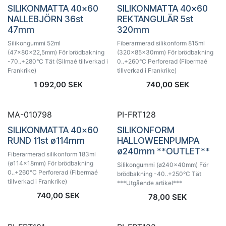
SILIKONMATTA 40x60
SILIKONMATTA 40x60
NALLEBJÖRN 36st
REKTANGULÄR 5st
47mm
320mm
Silikongummi 52ml
Fiberarmerad silikonform 815ml
(47x80x22,5mm) För brödbakning
(320x85x30mm) För brödbakning
-70..+280°C Tät (Silmaé tillverkad i
0..+260°C Perforerad (Fibermaé
Frankrike)
tillverkad i Frankrike)
1 092,00
SEK
740,00
SEK
Utförsäljning!
MA-010798
PI-FRT128
SILIKONMATTA 40x60
SILIKONFORM
RUND 11st ø114mm
HALLOWEENPUMPA
ø240mm **OUTLET**
Fiberarmerad silikonform 183ml
(ø114x18mm) För brödbakning
Silikongummi (ø240x40mm) För
0..+260°C Perforerad (Fibermaé
brödbakning -40..+250°C Tät
tillverkad i Frankrike)
***Utgående artikel***
740,00
SEK
78,00
SEK