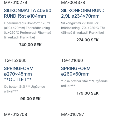
MA-010279
MA-004378
SILIKONMATTA 40x60
SILIKONFORM RUND
RUND 15st ø104mm
2,9L ø234x70mm
Fiberarmerad silikonform 170ml
Silikongummi 2950ml För
(ø104x20mm) För brödbakning
brödbakning -70..+280°C Tät
0..+260°C Perforerad (Fibermaé
(Silmaé tillverkad i Frankrike)
tillverkad i Frankrike)
274,00
SEK
740,00
SEK
Utförsäljning!
Utförsäljning!
TG-152660
TG-121660
SPRINGFORM
SPRINGFORM
ø270x45mm
ø260x60mm
**OUTLET**
2 lösa bottnar Stål ***Utgående
artikel***
lös botten Stål ***Utgående
artikel***
179,00
SEK
99,00
SEK
MA-013708
MA-010797