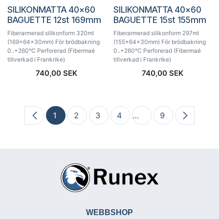
SILIKONMATTA 40x60
SILIKONMATTA 40x60
BAGUETTE 12st 169mm
BAGUETTE 15st 155mm
Fiberarmerad silikonform 320ml
Fiberarmerad silikonform 297ml
(169x64x30mm) För brödbakning
(155x64x30mm) För brödbakning
0..+260°C Perforerad (Fibermaé
0..+260°C Perforerad (Fibermaé
tillverkad i Frankrike)
tillverkad i Frankrike)
740,00
SEK
740,00
SEK
1
2
3
4
…
9
WEBBSHOP