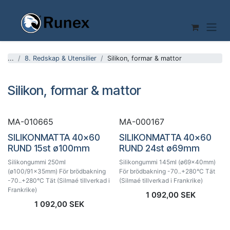
Hoppa till innehåll
...
8. Redskap & Utensilier
Silikon, formar & mattor
Silikon, formar & mattor
MA-010665
MA-000167
SILIKONMATTA 40x60
SILIKONMATTA 40x60
RUND 15st ø100mm
RUND 24st ø69mm
Silikongummi 250ml
Silikongummi 145ml (ø69x40mm)
(ø100/91x35mm) För brödbakning
För brödbakning -70..+280°C Tät
-70..+280°C Tät (Silmaé tillverkad i
(Silmaé tillverkad i Frankrike)
Frankrike)
1 092,00
SEK
1 092,00
SEK