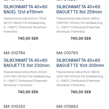
SILIKONMATTA 40x60
SILIKONMATTA 40x60
BAGEL 12st ø110mm
BAGUETTE 8st 259mm
Fiberarmerad silikonform 170ml
Fiberarmerad silikonform 490ml
(ø110x18mm) För brödbakning
(259x64x30mm) För brödbakning
0..+260°C (Fibermaé tillverkad i
0..+260°C Perforerad (Fibermaé
Frankrike)
tillverkad i Frankrike)
740,00
SEK
740,00
SEK
MA-010794
MA-010793
SILIKONMATTA 40x60
SILIKONMATTA 40x60
BAGUETTE 9st 230mm
BAGUETTE 10st 200mm
Fiberarmerad silikonform 435ml
Fiberarmerad silikonform 380ml
(230x64x30mm) För brödbakning
(200x64x30mm) För brödbakning
0..+260°C Perforerad (Fibermaé
0..+260°C Perforerad (Fibermaé
tillverkad i Frankrike)
tillverkad i Frankrike)
740,00
SEK
740,00
SEK
MA-010292
MA-010883